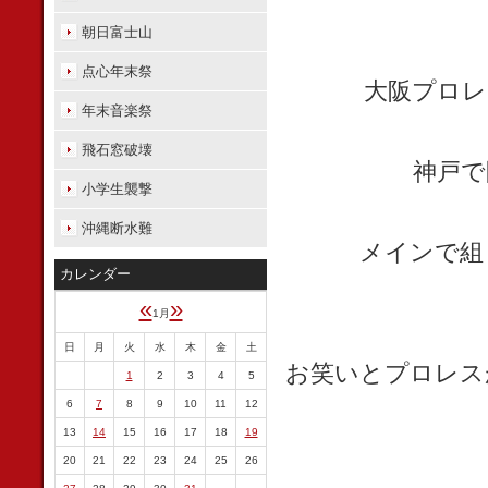
朝日富士山
点心年末祭
大阪プロレ
年末音楽祭
飛石窓破壊
神戸で
小学生襲撃
沖縄断水難
メインで組
カレンダー
«
»
1月
日
月
火
水
木
金
土
お笑いとプロレス
1
2
3
4
5
6
7
8
9
10
11
12
13
14
15
16
17
18
19
20
21
22
23
24
25
26