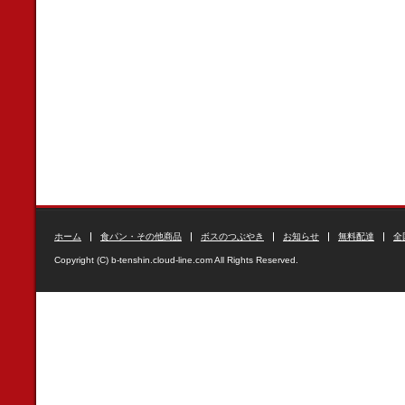
ホーム
食パン・その他商品
ボスのつぶやき
お知らせ
無料配達
全
Copyright (C) b-tenshin.cloud-line.com All Rights Reserved.