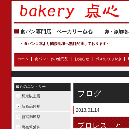
食パン専門店 ベーカリー点心
卵・添加物
～食パン１本より隣接地域へ無料配達しております
～
ホーム
食パン・その他商品
お知らせ
ボスのつぶやき
最近のエントリー
ブログ
想定以上雪
新商品候補
2013.01.14
新宮御燈祭
プロレス と
商売繁盛神