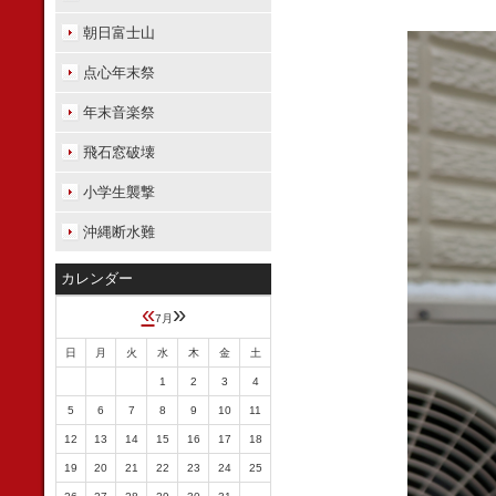
朝日富士山
点心年末祭
年末音楽祭
飛石窓破壊
小学生襲撃
沖縄断水難
カレンダー
«
»
7月
日
月
火
水
木
金
土
1
2
3
4
5
6
7
8
9
10
11
12
13
14
15
16
17
18
19
20
21
22
23
24
25