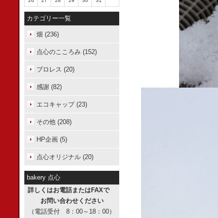
26
27
28
29
30
31
カテゴリー一覧
畑 (236)
点心のこころみ (152)
プロレス (20)
感謝 (82)
エコキャップ (23)
その他 (208)
HP企画 (5)
点心オリジナル (20)
bakery 点心
詳しくはお電話またはFAXで
お問い合わせください
（電話受付 8：00～18：00）