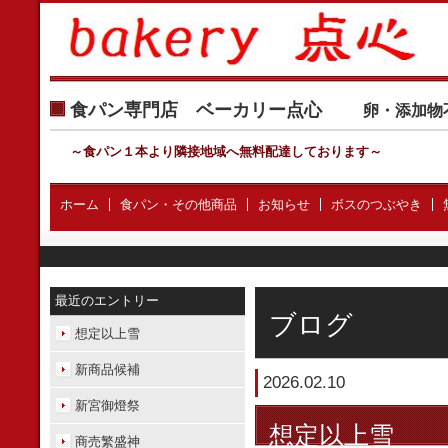
食パン専門店 ベーカリー点心
卵・添加物
～食パン１本より隣接地域へ無料配達しております
～
ホーム
食パン・その他商品
お知らせ
ボスのつぶやき
最近のエントリー
ブログ
想定以上雪
新商品候補
2026.02.10
新宮御燈祭
想定以上雪
商売繁盛神