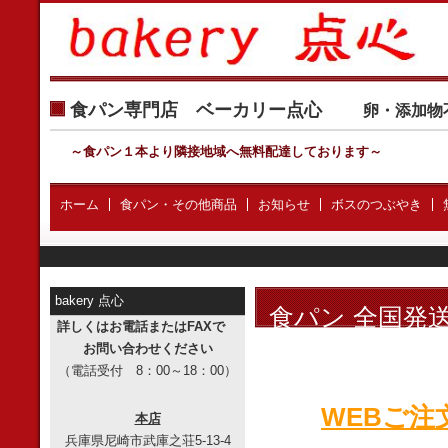
食パン専門店 ベーカリー点心
卵・添加物
～食パン１本より隣接地域へ無料配達しております
～
ホーム
食パン・その他商品
お知らせ
ボスのつぶやき
bakery 点心
食パン 全国発
詳しくはお電話またはFAXで
お問い合わせください
（電話受付 8：00～18：00）
WEBご
本店
兵庫県尼崎市武庫之荘5-13-4