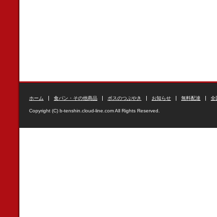
ホーム
食パン・その他商品
ボスのつぶやき
お知らせ
無料配達
全
Copyright (C) b-tenshin.cloud-line.com All Rights Reserved.