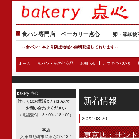
食パン専門店 ベーカリー点心
卵・添加物
～食パン１本より隣接地域へ無料配達しております
～
ホーム
食パン・その他商品
お知らせ
ボスのつぶやき
bakery 点心
新着情報
詳しくはお電話またはFAXで
お問い合わせください
（電話受付 8：00～18：00）
2022.03.20
本店
東京店：サン
兵庫県尼崎市武庫之荘5-13-4