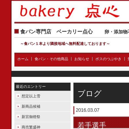
食パン専門店 ベーカリー点心
卵・添加物
～食パン１本より隣接地域へ無料配達しております
～
ホーム
食パン・その他商品
お知らせ
ボスのつぶやき
最近のエントリー
ブログ
想定以上雪
新商品候補
2016.03.07
新宮御燈祭
若手選手
商売繁盛神