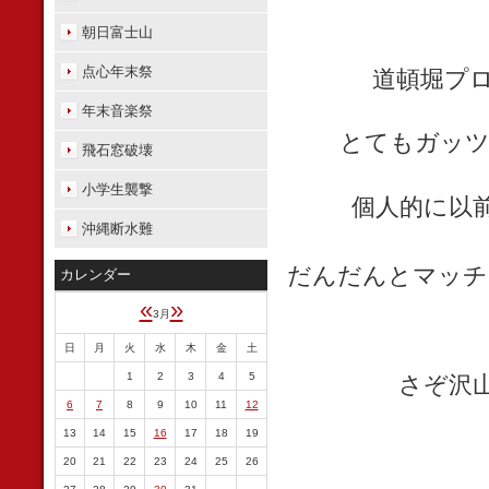
朝日富士山
点心年末祭
道頓堀プロ
年末音楽祭
とてもガッツ
飛石窓破壊
小学生襲撃
個人的に以
沖縄断水難
だんだんとマッチ
カレンダー
«
»
3月
日
月
火
水
木
金
土
1
2
3
4
5
さぞ沢
6
7
8
9
10
11
12
13
14
15
16
17
18
19
20
21
22
23
24
25
26