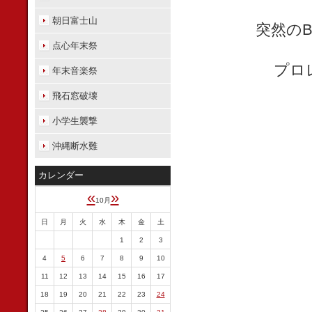
朝日富士山
突然の
点心年末祭
プロ
年末音楽祭
飛石窓破壊
小学生襲撃
沖縄断水難
カレンダー
«
»
10月
日
月
火
水
木
金
土
1
2
3
4
5
6
7
8
9
10
11
12
13
14
15
16
17
18
19
20
21
22
23
24