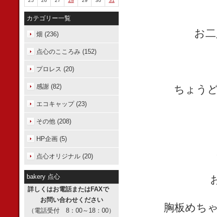
25
26
27
28
29
30
31
カテゴリー一覧
お二
畑 (236)
点心のこころみ (152)
プロレス (20)
感謝 (82)
ちょうど
エコキャップ (23)
その他 (208)
HP企画 (5)
点心オリジナル (20)
bakery 点心
詳しくはお電話またはFAXで
お問い合わせください
胸板めちゃ
（電話受付 8：00～18：00）