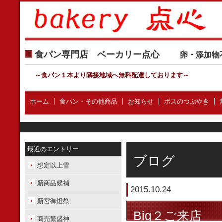
食パン専門店 ベーカリー点心
卵・添加物
～食パン１本より隣接地域へ無料配達しております
～
ホーム
食パン・その他商品
お知らせ
ボスのつぶやき
最近のエントリー
ブログ
想定以上雪
新商品候補
2015.10.24
新宮御燈祭
Big２ご来店
商売繁盛神