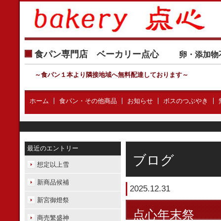
食パン専門店 ベーカリー点心
卵・添加物
～食パン１本より隣接地域へ無料配達しております
～
ホーム
食パン・その他商品
お知らせ
ボスのつぶやき
最近のエントリー
ブログ
想定以上雪
新商品候補
2025.12.31
新宮御燈祭
点心年末祭
商売繁盛神