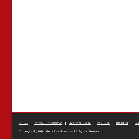
ホーム
食パン・その他商品
ボスのつぶやき
お知らせ
無料配達
全
Copyright (C) b-tenshin.cloud-line.com All Rights Reserved.