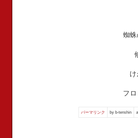
蜘蛛
け
フロ
パーマリンク
by b-tenshin
a