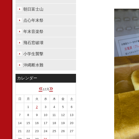
朝日富士山
点心年末祭
年末音楽祭
飛石窓破壊
小学生襲撃
沖縄断水難
カレンダー
«
»
12月
日
月
火
水
木
金
土
1
2
3
4
5
6
7
8
9
10
11
12
13
14
15
16
17
18
19
20
21
22
23
24
25
26
27