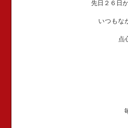
先日２６日
いつもな
点