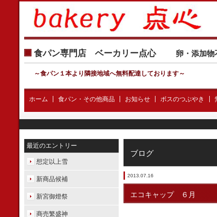
食パン専門店 ベーカリー点心
卵・添加物
～食パン１本より隣接地域へ無料配達しております
～
ホーム
食パン・その他商品
お知らせ
ボスのつぶやき
最近のエントリー
ブログ
想定以上雪
2013.07.16
新商品候補
エコキャップ ６月
新宮御燈祭
商売繁盛神