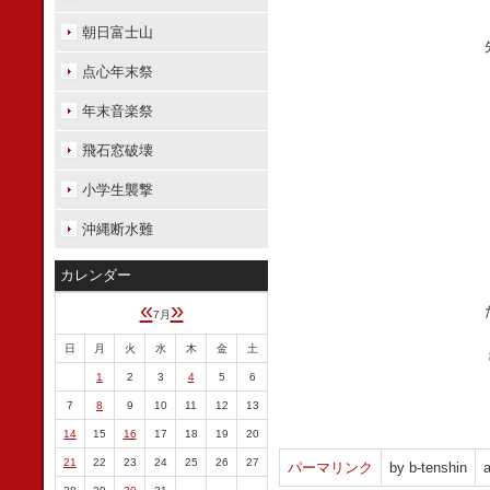
朝日富士山
点心年末祭
年末音楽祭
飛石窓破壊
小学生襲撃
沖縄断水難
カレンダー
«
»
7月
日
月
火
水
木
金
土
1
2
3
4
5
6
7
8
9
10
11
12
13
14
15
16
17
18
19
20
21
22
23
24
25
26
27
パーマリンク
by b-tenshin
a