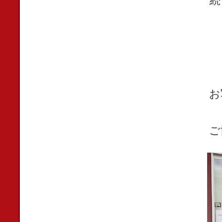
続
お
ご