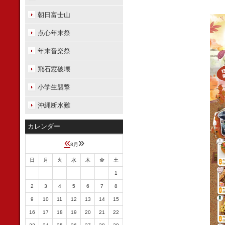
朝日富士山
点心年末祭
年末音楽祭
飛石窓破壊
小学生襲撃
沖縄断水難
カレンダー
«
»
8月
日
月
火
水
木
金
土
1
2
3
4
5
6
7
8
9
10
11
12
13
14
15
16
17
18
19
20
21
22