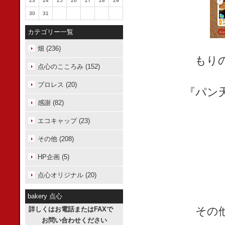
23
24
25
26
27
28
29
30
31
カテゴリー一覧
畑 (236)
もり
点心のこころみ (152)
プロレス (20)
『パン
感謝 (82)
エコキャップ (23)
その他 (208)
HP企画 (5)
点心オリジナル (20)
bakery 点心
その
詳しくはお電話またはFAXで
お問い合わせください