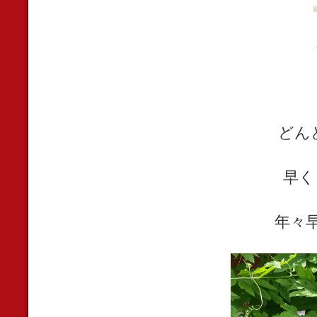
どん
早く
年々