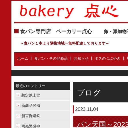
食パン専門店 ベーカリー点心
卵・添加物
～食パン１本より隣接地域へ無料配達しております
～
ホーム
食パン・その他商品
お知らせ
ボスのつぶやき
最近のエントリー
ブログ
想定以上雪
新商品候補
2023.11.04
新宮御燈祭
パン天国～202
商売繁盛神