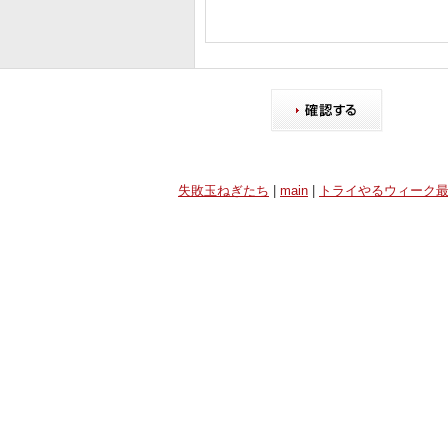
失敗玉ねぎたち
|
main
|
トライやるウィーク