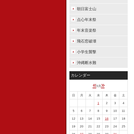
朝日富士山
点心年末祭
年末音楽祭
飛石窓破壊
小学生襲撃
沖縄断水難
カレンダー
«
»
5月
日
月
火
水
木
金
土
1
2
3
4
5
6
7
8
9
10
11
12
13
14
15
16
17
18
19
20
21
22
23
24
25