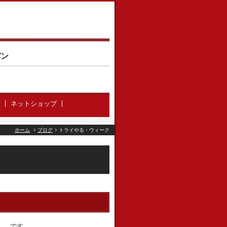
パン
ネットショップ
ホーム
ブログ
トライやる・ウィーク
』 です