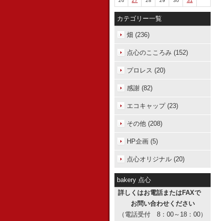
26
27
28
29
30
31
カテゴリー一覧
畑 (236)
点心のこころみ (152)
プロレス (20)
感謝 (82)
エコキャップ (23)
その他 (208)
HP企画 (5)
点心オリジナル (20)
bakery 点心
詳しくはお電話またはFAXで
お問い合わせください
（電話受付 8：00～18：00）