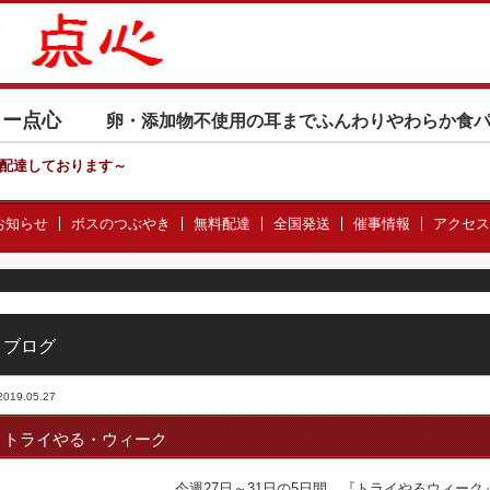
カリー点心
卵・添加物不使用の耳までふんわりやわらか食
配達しております
～
お知らせ
ボスのつぶやき
無料配達
全国発送
催事情報
アクセス
ブログ
2019.05.27
トライやる・ウィーク
今週27日～31日の5日間 『トライやるウィーク