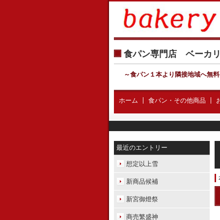
食パン専門店 ベー
～食パン１本より隣接地域へ無料
ホーム
食パン・その他商品
最近のエントリー
想定以上雪
新商品候補
新宮御燈祭
商売繁盛神