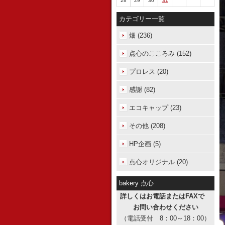
28
29
30
31
カテゴリー一覧
畑 (236)
点心のこころみ (152)
プロレス (20)
感謝 (82)
エコキャップ (23)
その他 (208)
HP企画 (5)
点心オリジナル (20)
bakery 点心
詳しくはお電話またはFAXで
お問い合わせください
（電話受付 8：00～18：00）