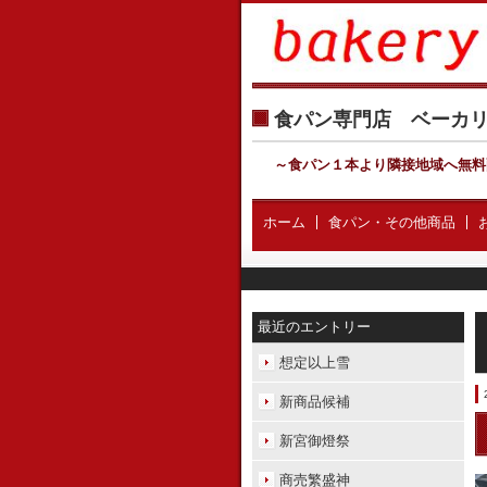
食パン専門店 ベー
～食パン１本より隣接地域へ無料
ホーム
食パン・その他商品
最近のエントリー
想定以上雪
新商品候補
新宮御燈祭
商売繁盛神