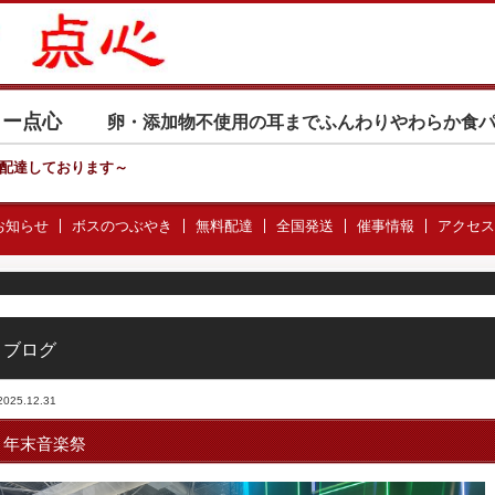
カリー点心
卵・添加物不使用の耳までふんわりやわらか食
配達しております
～
お知らせ
ボスのつぶやき
無料配達
全国発送
催事情報
アクセス
ブログ
2025.12.31
年末音楽祭