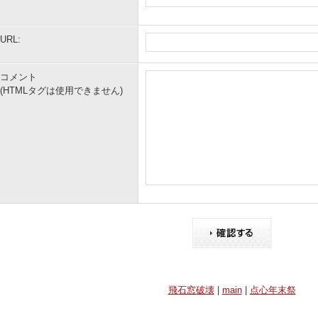
URL:
コメント
(HTMLタグは使用できません)
飛石窓破壊
|
main
|
点心年末祭