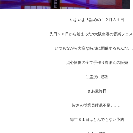
いよいよ大詰めの１２月３１日
先日２６日から始まったs大阪南港の音楽フェス
いつもながら大変な時期に開催するもんだ。
点心恒例の全て手作り肉まんの販売
ご盛況に感謝
さあ最終日
皆さん従業員睡眠不足。。。
毎年３１日はとんでもない予約