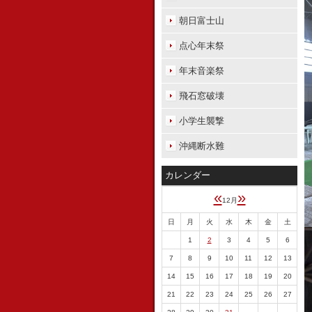
朝日富士山
点心年末祭
年末音楽祭
飛石窓破壊
小学生襲撃
沖縄断水難
カレンダー
«
»
12月
日
月
火
水
木
金
土
1
2
3
4
5
6
7
8
9
10
11
12
13
14
15
16
17
18
19
20
21
22
23
24
25
26
27