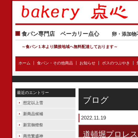
食パン専門店 ベーカリー点心
卵・添加物
～食パン１本より隣接地域へ無料配達しております
～
ホーム
食パン・その他商品
お知らせ
ボスのつぶやき
最近のエントリー
ブログ
想定以上雪
新商品候補
2022.11.19
新宮御燈祭
道頓堀プロレス
商売繁盛神