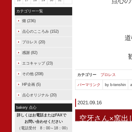
点心の
26
27
28
29
30
31
カテゴリー一覧
畑 (236)
点心のこころみ (152)
道
プロレス (20)
感謝 (82)
エコキャップ (23)
その他 (208)
カテゴリー
プロレス
HP企画 (5)
パーマリンク
by b-tenshin
a
点心オリジナル (20)
2021.09.16
bakery 点心
詳しくはお電話またはFAXで
空牙さん×窯出
お問い合わせください
（電話受付 8：00～18：00）