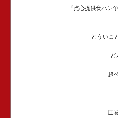
『点心提供食パン
とういこ
ど
超
圧