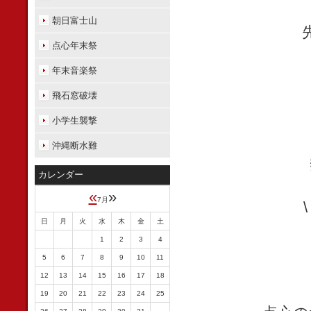
朝日富士山
点心年末祭
年末音楽祭
飛石窓破壊
小学生襲撃
沖縄断水難
カレンダー
«
»
7月
日
月
火
水
木
金
土
1
2
3
4
5
6
7
8
9
10
11
12
13
14
15
16
17
18
19
20
21
22
23
24
25