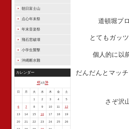
朝日富士山
点心年末祭
道頓堀プロ
年末音楽祭
とてもガッツ
飛石窓破壊
小学生襲撃
個人的に以
沖縄断水難
だんだんとマッチ
カレンダー
«
»
3月
日
月
火
水
木
金
土
1
2
3
4
5
さぞ沢
6
7
8
9
10
11
12
13
14
15
16
17
18
19
20
21
22
23
24
25
26