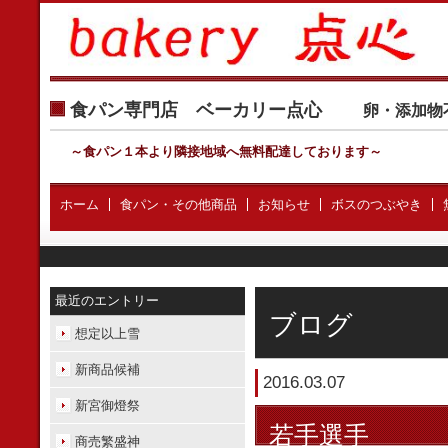
食パン専門店 ベーカリー点心
卵・添加物
～食パン１本より隣接地域へ無料配達しております
～
ホーム
食パン・その他商品
お知らせ
ボスのつぶやき
最近のエントリー
ブログ
想定以上雪
新商品候補
2016.03.07
新宮御燈祭
若手選手
商売繁盛神