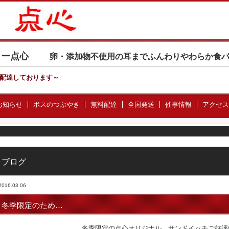
カリー点心
卵・添加物不使用の耳までふんわりやわらか食
配達しております
～
お知らせ
ボスのつぶやき
無料配達
全国発送
催事情報
アクセス
ブログ
2016.03.06
冬季限定のため…
冬季限定の点心オリジナル サンドイッチご好評