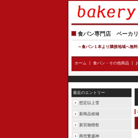
食パン専門店 ベー
～食パン１本より隣接地域へ無料
ホーム
食パン・その他商品
最近のエントリー
想定以上雪
新商品候補
新宮御燈祭
商売繁盛神