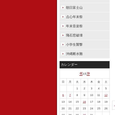
朝日富士山
点心年末祭
年末音楽祭
飛石窓破壊
小学生襲撃
沖縄断水難
カレンダー
«
»
3月
日
月
火
水
木
金
土
1
2
3
4
5
6
7
8
9
10
11
12
13
14
15
16
17
18
19
20
21
22
23
24
25
26