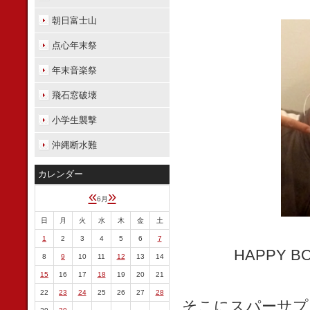
朝日富士山
点心年末祭
年末音楽祭
飛石窓破壊
小学生襲撃
沖縄断水難
カレンダー
«
»
6月
日
月
火
水
木
金
土
1
2
3
4
5
6
7
HAPPY
8
9
10
11
12
13
14
15
16
17
18
19
20
21
22
23
24
25
26
27
28
そこにスパーサプ