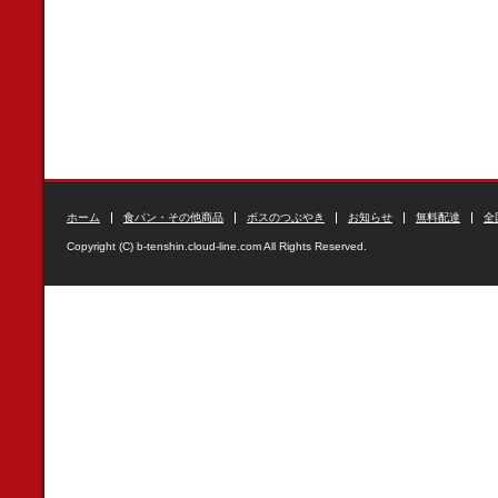
ホーム
食パン・その他商品
ボスのつぶやき
お知らせ
無料配達
全
Copyright (C) b-tenshin.cloud-line.com All Rights Reserved.