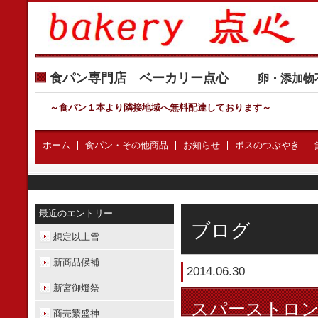
食パン専門店 ベーカリー点心
卵・添加物
～食パン１本より隣接地域へ無料配達しております
～
ホーム
食パン・その他商品
お知らせ
ボスのつぶやき
最近のエントリー
ブログ
想定以上雪
新商品候補
2014.06.30
新宮御燈祭
スパーストロ
商売繁盛神