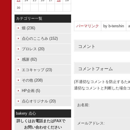
23
24
25
26
27
28
29
30
カテゴリー一覧
パーマリンク
by b-tenshin
a
畑 (236)
点心のこころみ (152)
コメント
プロレス (20)
感謝 (82)
コメントフォーム
エコキャップ (23)
その他 (208)
(不適切なコメントを防止するた
適切なコメントと判断した場合コ
HP企画 (5)
点心オリジナル (20)
お名前:
bakery 点心
詳しくはお電話またはFAXで
メールアドレス:
お問い合わせください