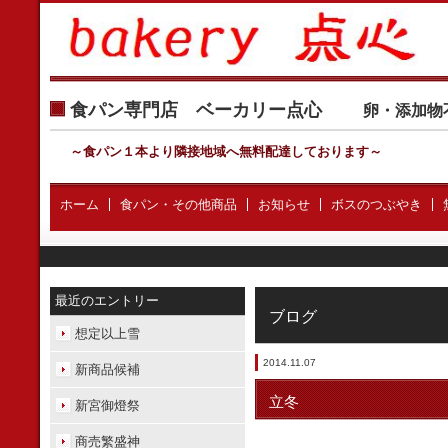
食パン専門店 ベーカリー点心
卵・添加物
～食パン１本より隣接地域へ無料配達しております
～
ホーム
食パン・その他商品
お知らせ
ボスのつぶやき
最近のエントリー
ブログ
想定以上雪
2014.11.07
新商品候補
立冬
新宮御燈祭
商売繁盛神