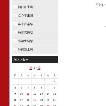
日射し
朝日富士山
点心年末祭
年末音楽祭
飛石窓破壊
小学生襲撃
沖縄断水難
カレンダー
«
»
11月
日
月
火
水
木
金
土
1
2
3
4
5
6
7
8
9
10
11
12
13
14
15
16
17
18
19
20
21
22