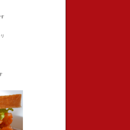
です
チリ
す