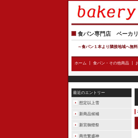
食パン専門店 ベー
～食パン１本より隣接地域へ無料
ホーム
食パン・その他商品
最近のエントリー
想定以上雪
新商品候補
新宮御燈祭
商売繁盛神