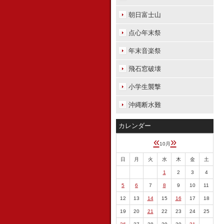
朝日富士山
点心年末祭
年末音楽祭
飛石窓破壊
小学生襲撃
沖縄断水難
カレンダー
«
»
10月
日
月
火
水
木
金
土
1
2
3
4
5
6
7
8
9
10
11
12
13
14
15
16
17
18
19
20
21
22
23
24
25