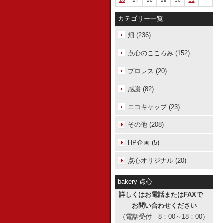
26
27
28
29
30
31
カテゴリー一覧
畑 (236)
点心のこころみ (152)
プロレス (20)
感謝 (82)
エコキャップ (23)
その他 (208)
HP企画 (5)
点心オリジナル (20)
bakery 点心
詳しくはお電話またはFAXで
お問い合わせください
（電話受付 8：00～18：00）