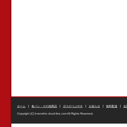
ホーム
食パン・その他商品
ボスのつぶやき
お知らせ
無料配達
全
Copyright (C) b-tenshin.cloud-line.com All Rights Reserved.