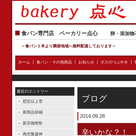
食パン専門店 ベーカリー点心
卵・添加物
～食パン１本より隣接地域へ無料配達しております
～
ホーム
食パン・その他商品
お知らせ
ボスのつぶやき
最近のエントリー
ブログ
想定以上雪
新商品候補
2014.09.28
新宮御燈祭
辛いかな？！
商売繁盛神