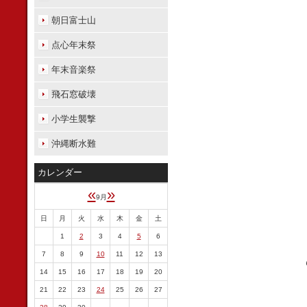
朝日富士山
点心年末祭
年末音楽祭
飛石窓破壊
小学生襲撃
沖縄断水難
カレンダー
«
»
9月
日
月
火
水
木
金
土
1
2
3
4
5
6
7
8
9
10
11
12
13
14
15
16
17
18
19
20
21
22
23
24
25
26
27