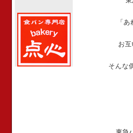
東
「あ
お互
そんな
東急