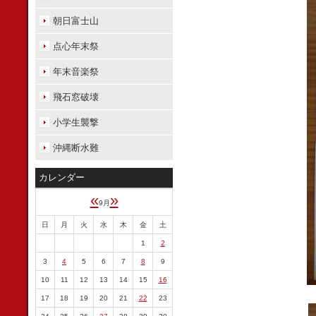
朝日富士山
点心年末祭
年末音楽祭
飛石窓破壊
小学生襲撃
沖縄断水難
カレンダー
«
»
9月
日
月
火
水
木
金
土
1
2
3
4
5
6
7
8
9
10
11
12
13
14
15
16
17
18
19
20
21
22
23