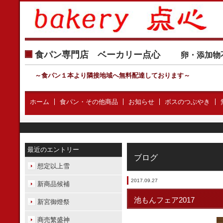
食パン専門店 ベーカリー点心
卵・添加物
～食パン１本より隣接地域へ無料配達しております
～
ホーム
食パン・その他商品
お知らせ
ボスのつぶやき
最近のエントリー
ブログ
想定以上雪
2017.09.27
新商品候補
池もんフェア2017
新宮御燈祭
商売繁盛神