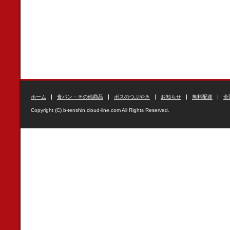
ホーム
食パン・その他商品
ボスのつぶやき
お知らせ
無料配達
全
Copyright (C) b-tenshin.cloud-line.com All Rights Reserved.