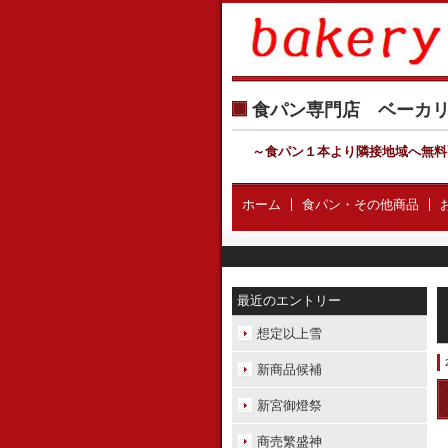
食パン専門店 ベー
～食パン１本より隣接地域へ無料
ホーム
食パン・その他商品
最近のエントリー
想定以上雪
新商品候補
新宮御燈祭
商売繁盛神