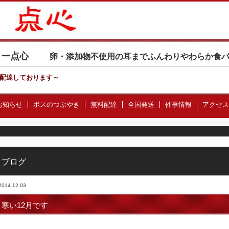
カリー点心
卵・添加物不使用の耳までふんわりやわらか食
配達しております
～
お知らせ
ボスのつぶやき
無料配達
全国発送
催事情報
アクセス
ブログ
2014.12.03
寒い12月です