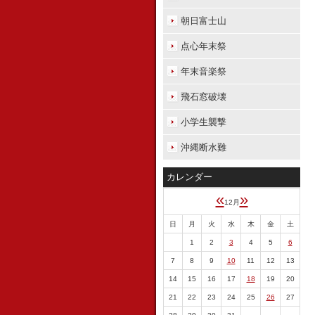
朝日富士山
点心年末祭
年末音楽祭
飛石窓破壊
小学生襲撃
沖縄断水難
カレンダー
«
»
12月
日
月
火
水
木
金
土
1
2
3
4
5
6
7
8
9
10
11
12
13
14
15
16
17
18
19
20
21
22
23
24
25
26
27