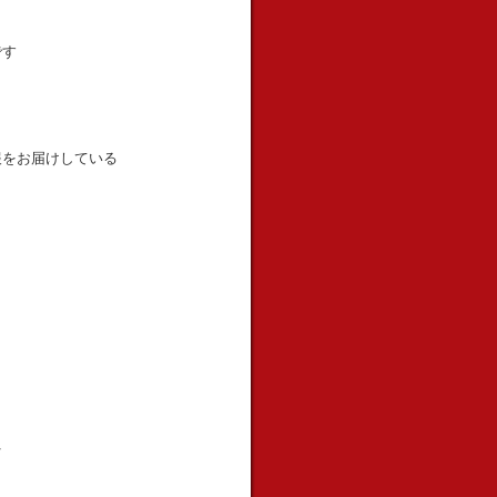
です
ト
報をお届けしている
を