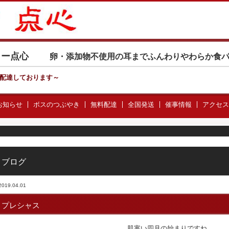
カリー点心
卵・添加物不使用の耳までふんわりやわらか食
配達しております
～
お知らせ
ボスのつぶやき
無料配達
全国発送
催事情報
アクセス
ブログ
2019.04.01
プレシャス
肌寒い四月の始まりですね