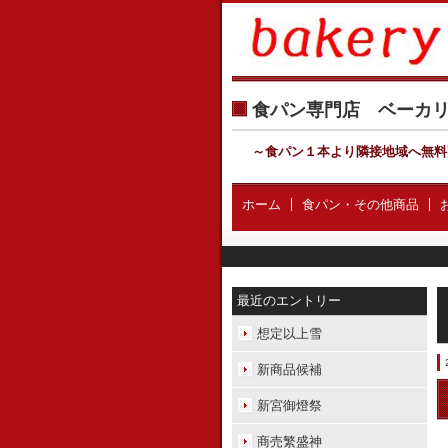
食パン専門店 ベー
～食パン１本より隣接地域へ無料
ホーム
食パン・その他商品
最近のエントリー
想定以上雪
新商品候補
新宮御燈祭
商売繁盛神