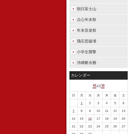
朝日富士山
点心年末祭
年末音楽祭
飛石窓破壊
小学生襲撃
沖縄断水難
カレンダー
«
»
4月
日
月
火
水
木
金
土
1
2
3
4
5
6
7
8
9
10
11
12
13
14
15
16
17
18
19
20
21
22
23
24
25
26
27