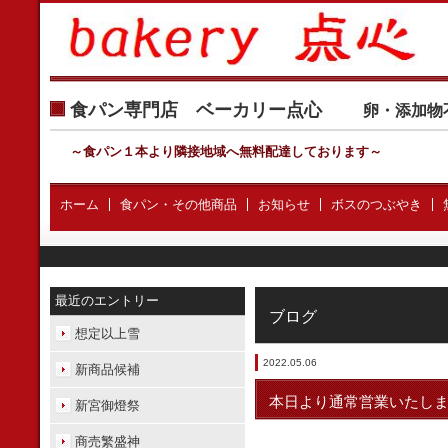
食パン専門店 ベーカリー点心
卵・添加物
～食パン１本より隣接地域へ無料配達しております
～
ホーム
食パン・その他商品
お知らせ
ボスのつぶやき
最近のエントリー
ブログ
想定以上雪
2022.05.06
新商品候補
本日より通常営業いたし
新宮御燈祭
商売繁盛神