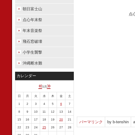
朝日富士山
点
点心年末祭
年末音楽祭
飛石窓破壊
小学生襲撃
沖縄断水難
カレンダー
«
»
5月
日
月
火
水
木
金
土
1
2
3
4
5
6
7
8
9
10
11
12
13
14
15
16
17
18
19
20
21
パーマリンク
by b-tenshin
a
22
23
24
25
26
27
28