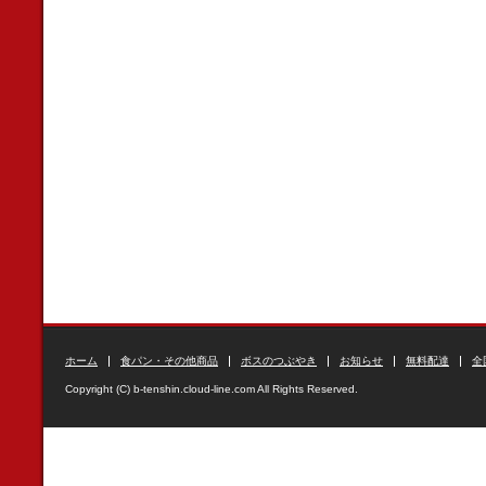
ホーム
食パン・その他商品
ボスのつぶやき
お知らせ
無料配達
全
Copyright (C) b-tenshin.cloud-line.com All Rights Reserved.