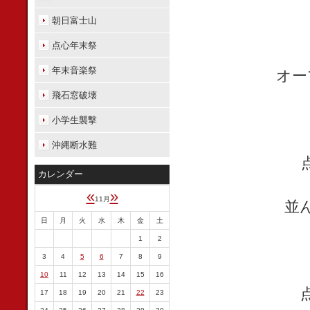
朝日富士山
点心年末祭
年末音楽祭
オー
飛石窓破壊
小学生襲撃
沖縄断水難
カレンダー
«
»
11月
並
日
月
火
水
木
金
土
1
2
3
4
5
6
7
8
9
10
11
12
13
14
15
16
17
18
19
20
21
22
23