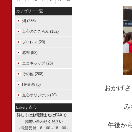
24
25
26
27
28
29
30
カテゴリー一覧
畑 (236)
点心のこころみ (152)
プロレス (20)
感謝 (82)
エコキャップ (23)
その他 (208)
HP企画 (5)
おかげさ
点心オリジナル (20)
み
bakery 点心
詳しくはお電話またはFAXで
お問い合わせください
午後か
（電話受付 8：00～18：00）