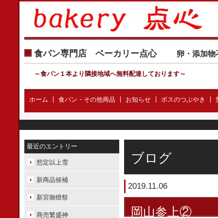
食パン専門店 ベーカリー点心
卵・添加物
～食パン１本より隣接地域へ無料配達しております
～
ホーム
食パン・その他商品
お知らせ
ボスのつぶやき
最近のエントリー
ブログ
想定以上雪
新商品候補
2019.11.06
新宮御燈祭
岡山参上②
商売繁盛神