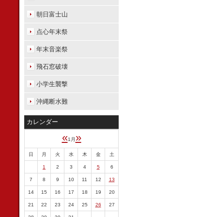
朝日富士山
点心年末祭
年末音楽祭
飛石窓破壊
小学生襲撃
沖縄断水難
カレンダー
«
»
1月
日
月
火
水
木
金
土
1
2
3
4
5
6
7
8
9
10
11
12
13
14
15
16
17
18
19
20
21
22
23
24
25
26
27