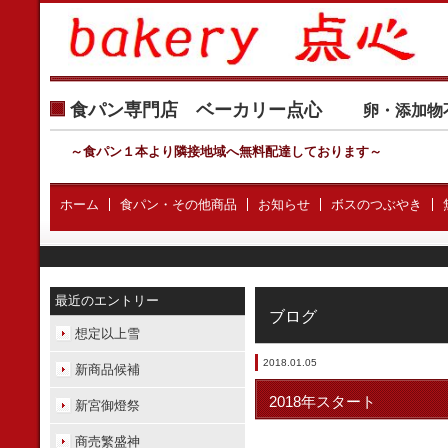
食パン専門店 ベーカリー点心
卵・添加物
～食パン１本より隣接地域へ無料配達しております
～
ホーム
食パン・その他商品
お知らせ
ボスのつぶやき
最近のエントリー
ブログ
想定以上雪
2018.01.05
新商品候補
2018年スタート
新宮御燈祭
商売繁盛神