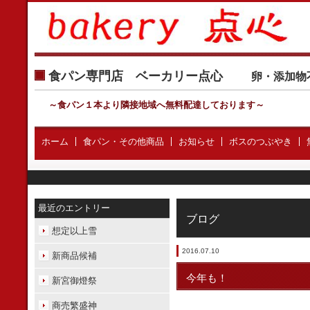
食パン専門店 ベーカリー点心
卵・添加物
～食パン１本より隣接地域へ無料配達しております
～
ホーム
食パン・その他商品
お知らせ
ボスのつぶやき
最近のエントリー
ブログ
想定以上雪
2016.07.10
新商品候補
今年も！
新宮御燈祭
商売繁盛神