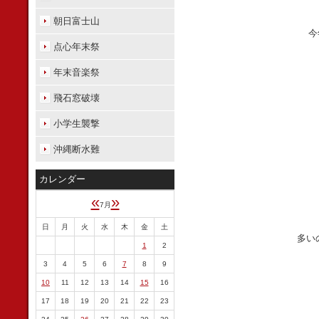
朝日富士山
今
点心年末祭
年末音楽祭
飛石窓破壊
小学生襲撃
沖縄断水難
カレンダー
«
»
7月
日
月
火
水
木
金
土
多い
1
2
3
4
5
6
7
8
9
10
11
12
13
14
15
16
17
18
19
20
21
22
23