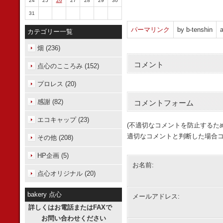
24
25
26
27
28
29
30
31
パーマリンク
by b-tenshin
a
カテゴリー一覧
畑 (236)
コメント
点心のこころみ (152)
プロレス (20)
感謝 (82)
コメントフォーム
エコキャップ (23)
(不適切なコメントを防止するた
適切なコメントと判断した場合コ
その他 (208)
HP企画 (5)
お名前:
点心オリジナル (20)
bakery 点心
メールアドレス:
詳しくはお電話またはFAXで
お問い合わせください