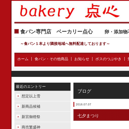
食パン専門店 ベーカリー点心
卵・添加物
～食パン１本より隣接地域へ無料配達しております
～
ホーム
食パン・その他商品
お知らせ
ボスのつぶやき
最近のエントリー
ブログ
想定以上雪
2016.07.07
新商品候補
七夕まつり
新宮御燈祭
商売繁盛神