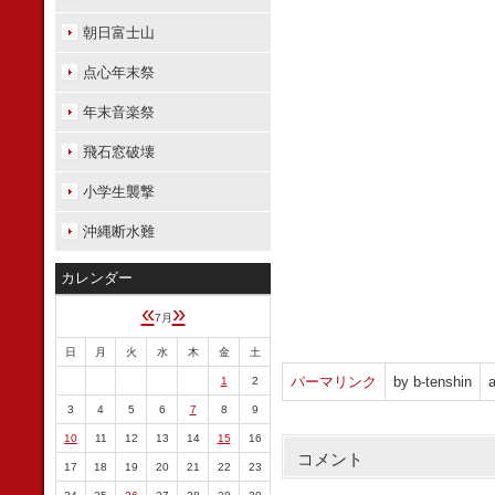
朝日富士山
点心年末祭
年末音楽祭
飛石窓破壊
小学生襲撃
沖縄断水難
カレンダー
«
»
7月
日
月
火
水
木
金
土
パーマリンク
by b-tenshin
a
1
2
3
4
5
6
7
8
9
10
11
12
13
14
15
16
コメント
17
18
19
20
21
22
23