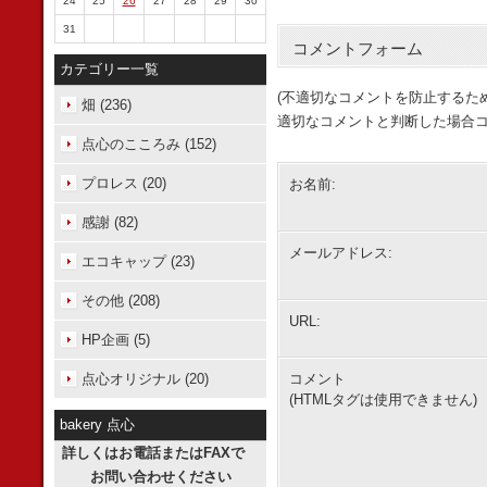
24
25
26
27
28
29
30
31
コメントフォーム
カテゴリー一覧
(不適切なコメントを防止するた
畑 (236)
適切なコメントと判断した場合コ
点心のこころみ (152)
プロレス (20)
お名前:
感謝 (82)
メールアドレス:
エコキャップ (23)
その他 (208)
URL:
HP企画 (5)
点心オリジナル (20)
コメント
(HTMLタグは使用できません)
bakery 点心
詳しくはお電話またはFAXで
お問い合わせください