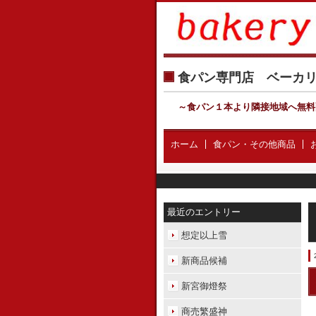
食パン専門店 ベー
～食パン１本より隣接地域へ無料
ホーム
食パン・その他商品
最近のエントリー
想定以上雪
新商品候補
新宮御燈祭
商売繁盛神