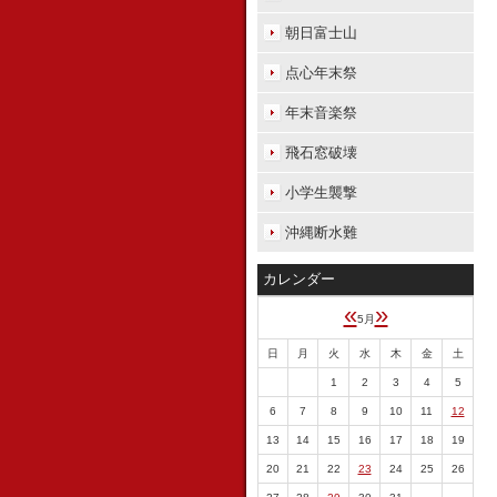
朝日富士山
点心年末祭
年末音楽祭
飛石窓破壊
小学生襲撃
沖縄断水難
カレンダー
«
»
5月
日
月
火
水
木
金
土
1
2
3
4
5
6
7
8
9
10
11
12
13
14
15
16
17
18
19
20
21
22
23
24
25
26