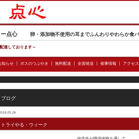
カリー点心
卵・添加物不使用の耳までふんわりやわらか食
配達しております
～
お知らせ
ボスのつぶやき
無料配達
全国発送
催事情報
アクセス
ブログ
2018.05.29
トライやる・ウィーク
中学生が職場体験を通して