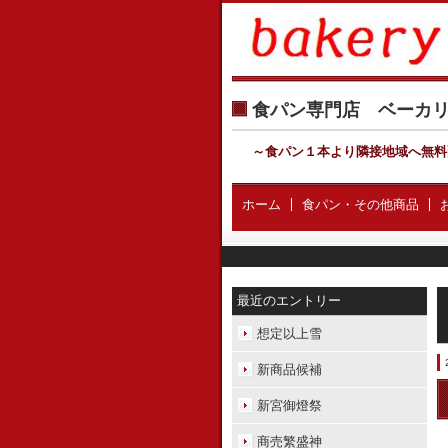
食パン専門店 ベー
～食パン１本より隣接地域へ無料
ホーム
食パン・その他商品
最近のエントリー
想定以上雪
新商品候補
新宮御燈祭
商売繁盛神