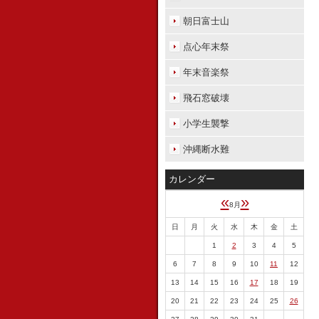
朝日富士山
点心年末祭
年末音楽祭
飛石窓破壊
小学生襲撃
沖縄断水難
カレンダー
«
»
8月
日
月
火
水
木
金
土
1
2
3
4
5
6
7
8
9
10
11
12
13
14
15
16
17
18
19
20
21
22
23
24
25
26