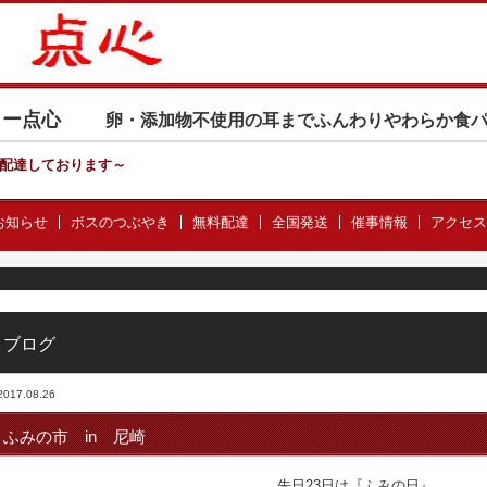
カリー点心
卵・添加物不使用の耳までふんわりやわらか食
配達しております
～
お知らせ
ボスのつぶやき
無料配達
全国発送
催事情報
アクセス
ブログ
2017.08.26
ふみの市 in 尼崎
先日23日は『ふみの日』