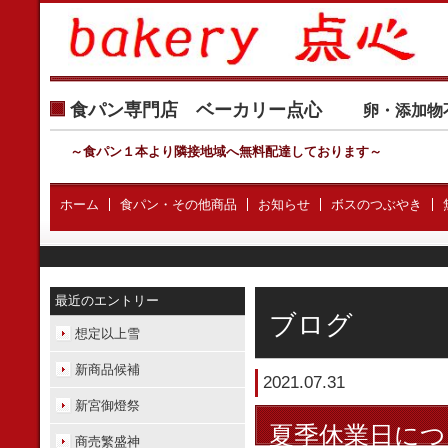
食パン専門店 ベーカリー点心
卵・添加物
～食パン１本より隣接地域へ無料配達しております
～
ホーム
食パン・その他商品
お知らせ
ボスのつぶやき
最近のエントリー
ブログ
想定以上雪
新商品候補
2021.07.31
新宮御燈祭
夏季休業日につ
商売繁盛神