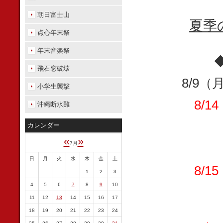
朝日富士山
夏季
点心年末祭
年末音楽祭
飛石窓破壊
8/9
小学生襲撃
8/1
沖縄断水難
カレンダー
«
»
7月
日
月
火
水
木
金
土
8/1
1
2
3
4
5
6
7
8
9
10
11
12
13
14
15
16
17
18
19
20
21
22
23
24