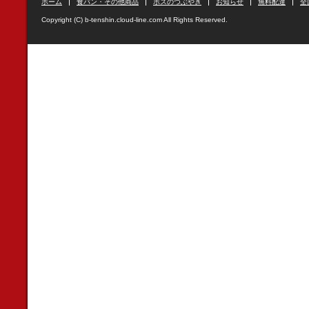
ホーム
食パン・その他商品
ボスのつぶやき
お知らせ
無料配達
全
Copyright (C) b-tenshin.cloud-line.com All Rights Reserved.