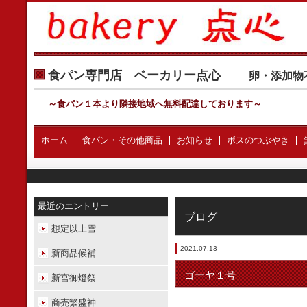
食パン専門店 ベーカリー点心
卵・添加物
～食パン１本より隣接地域へ無料配達しております
～
ホーム
食パン・その他商品
お知らせ
ボスのつぶやき
最近のエントリー
ブログ
想定以上雪
2021.07.13
新商品候補
ゴーヤ１号
新宮御燈祭
商売繁盛神