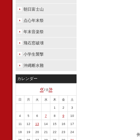
朝日富士山
点心年末祭
年末音楽祭
飛石窓破壊
小学生襲撃
沖縄断水難
カレンダー
«
»
7月
日
月
火
水
木
金
土
1
2
3
4
5
6
7
8
9
10
11
12
13
14
15
16
17
18
19
20
21
22
23
24