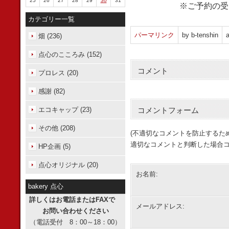
25
26
27
28
29
30
31
※ご予約の受
カテゴリー一覧
パーマリンク
by b-tenshin
a
畑 (236)
点心のこころみ (152)
コメント
プロレス (20)
感謝 (82)
エコキャップ (23)
コメントフォーム
その他 (208)
(不適切なコメントを防止するた
適切なコメントと判断した場合コ
HP企画 (5)
点心オリジナル (20)
お名前:
bakery 点心
詳しくはお電話またはFAXで
メールアドレス:
お問い合わせください
（電話受付 8：00～18：00）