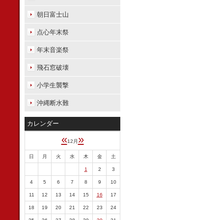
朝日富士山
点心年末祭
年末音楽祭
飛石窓破壊
小学生襲撃
沖縄断水難
カレンダー
«
»
12月
日
月
火
水
木
金
土
1
2
3
4
5
6
7
8
9
10
11
12
13
14
15
16
17
18
19
20
21
22
23
24