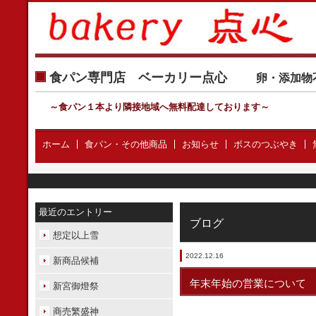
食パン専門店 ベーカリー点心
卵・添加物
～食パン１本より隣接地域へ無料配達しております
～
ホーム
食パン・その他商品
お知らせ
ボスのつぶやき
最近のエントリー
ブログ
想定以上雪
2022.12.16
新商品候補
年末年始の営業について
新宮御燈祭
商売繁盛神