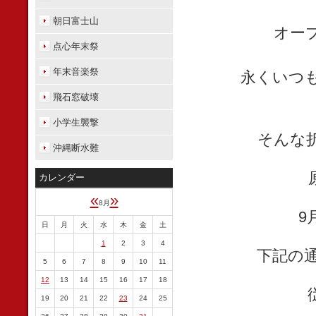
朝日富士山
オー
点心年末祭
年末音楽祭
永くいつ
飛石窓破壊
小学生襲撃
そんな
沖縄断水難
カレンダー
«
»
8月
9
日
月
火
水
木
金
土
1
2
3
4
下記の
5
6
7
8
9
10
11
12
13
14
15
16
17
18
19
20
21
22
23
24
25