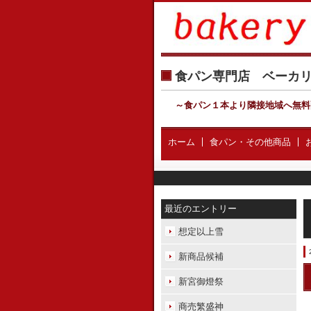
食パン専門店 ベー
～食パン１本より隣接地域へ無料
ホーム
食パン・その他商品
最近のエントリー
想定以上雪
新商品候補
新宮御燈祭
商売繁盛神