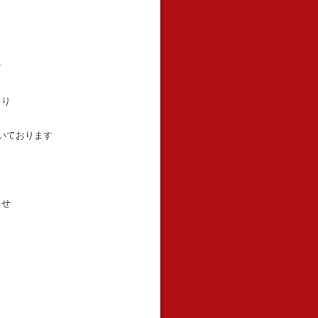
す
より
いております
ませ