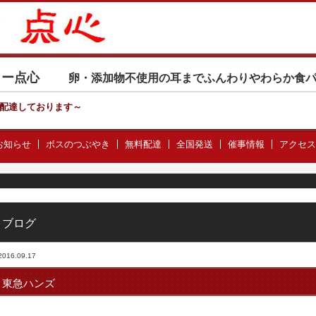
カリー点心
卵・添加物不使用の耳までふんわりやわらか食
配達しております
～
お知らせ
ボスのつぶやき
無料配達
全国発送
催事情報
アクセス
ブログ
2016.09.17
東急ハンズ