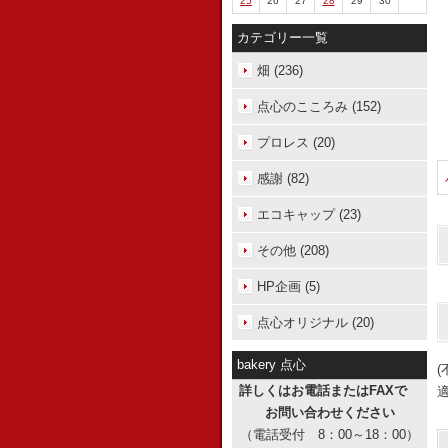
25
26
27
28
29
30
カテゴリー一覧
畑 (236)
点心のこころみ (152)
プロレス (20)
感謝 (82)
エコキャップ (23)
その他 (208)
HP企画 (5)
点心オリジナル (20)
bakery 点心
詳しくはお電話またはFAXで
お問い合わせください
（電話受付 8：00～18：00）