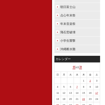
朝日富士山
点心年末祭
年末音楽祭
飛石窓破壊
小学生襲撃
沖縄断水難
カレンダー
«
»
9月
日
月
火
水
木
金
土
1
2
3
4
5
6
7
8
9
10
11
12
13
14
15
16
17
18
19
20
21
22
23
24