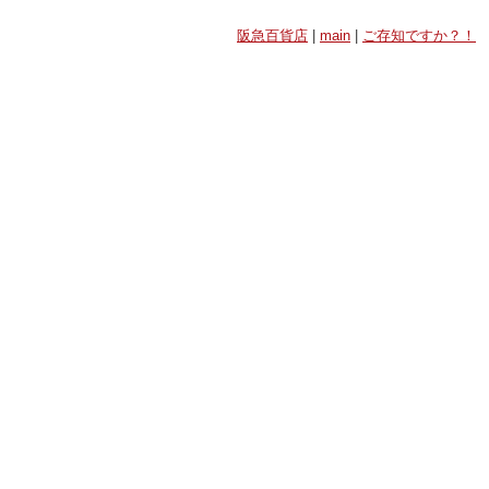
阪急百貨店
|
main
|
ご存知ですか？！