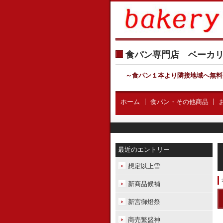
食パン専門店 ベー
～食パン１本より隣接地域へ無料
ホーム
食パン・その他商品
最近のエントリー
想定以上雪
新商品候補
新宮御燈祭
商売繁盛神