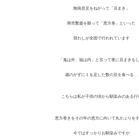
無病息災をねがって「豆まき」
商売繫盛を願って「恵方巻」といった
習わしが全国で行われています
「鬼は外、福は内」と言って夜に豆まきを
歳のがずに１を足した数の豆を食べる…
こちらは私が子供の頃から馴染みのある行
恵方巻きをその年の恵方に向いて丸かぶりを
今ではすっかりお馴染みですが