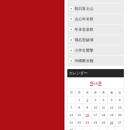
朝日富士山
点心年末祭
年末音楽祭
飛石窓破壊
小学生襲撃
沖縄断水難
カレンダー
«
»
2月
日
月
火
水
木
金
土
1
2
3
4
5
6
7
8
9
10
11
12
13
14
15
16
17
18
19
20
21
22
23
24
25
26
27