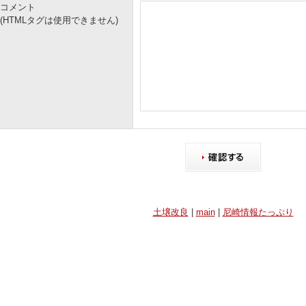
コメント
(HTMLタグは使用できません)
土壌改良
|
main
|
尼崎情報たっぷり