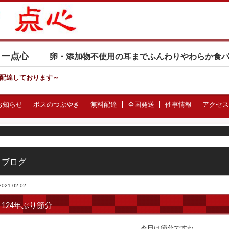
カリー点心
卵・添加物不使用の耳までふんわりやわらか食
配達しております
～
お知らせ
ボスのつぶやき
無料配達
全国発送
催事情報
アクセス
ブログ
2021.02.02
124年ぶり節分
今日は節分ですね