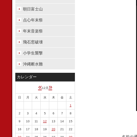
朝日富士山
点心年末祭
年末音楽祭
飛石窓破壊
小学生襲撃
沖縄断水難
カレンダー
«
»
12月
日
月
火
水
木
金
土
1
2
3
4
5
6
7
8
9
10
11
12
13
14
15
16
17
18
19
20
21
22
名前の