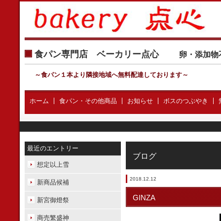
食パン専門店 ベーカリー点心
卵・添加物
～食パン１本より隣接地域へ無料配達しております
～
ホーム
食パン・その他商品
お知らせ
ボスのつぶやき
最近のエントリー
ブログ
想定以上雪
2018.12.12
新商品候補
GINZA
新宮御燈祭
商売繁盛神