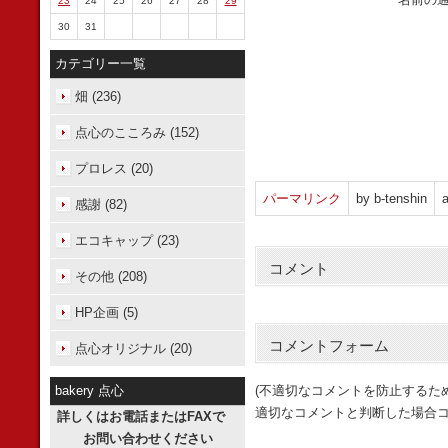
23
24
25
26
27
28
29
30
31
カテゴリー一覧
畑 (236)
点心のこころみ (152)
プロレス (20)
パーマリンク
by b-tenshin
a
感謝 (82)
エコキャップ (23)
コメント
その他 (208)
HP企画 (5)
コメントフォーム
点心オリジナル (20)
bakery 点心
(不適切なコメントを防止するた
適切なコメントと判断した場合コ
詳しくはお電話またはFAXで
お問い合わせください