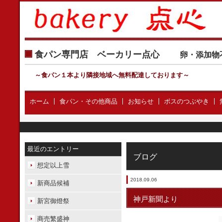
食パン専門店 ベーカリー点心
卵・添加物
～食パン１本より隣接地域へ無料配達しております
～
ホーム
食パン・その他商品
お知らせ
ボスのつぶやき
最近のエントリー
ブログ
想定以上雪
2018.09.06
新商品候補
神戸新聞より
新宮御燈祭
商売繁盛神