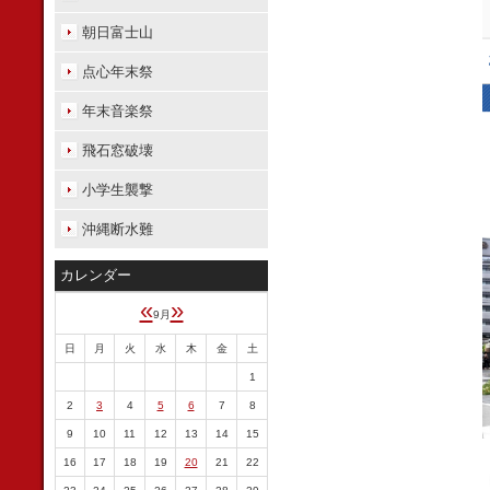
朝日富士山
点心年末祭
年末音楽祭
飛石窓破壊
小学生襲撃
沖縄断水難
カレンダー
«
»
9月
日
月
火
水
木
金
土
1
2
3
4
5
6
7
8
9
10
11
12
13
14
15
16
17
18
19
20
21
22