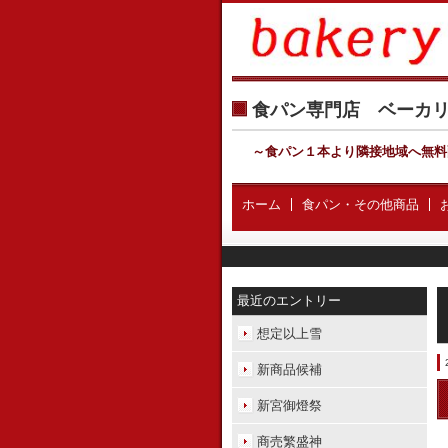
食パン専門店 ベー
～食パン１本より隣接地域へ無料
ホーム
食パン・その他商品
最近のエントリー
想定以上雪
新商品候補
新宮御燈祭
商売繁盛神