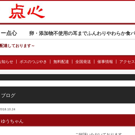
カリー点心
卵・添加物不使用の耳までふんわりやわらか食
配達しております
～
お知らせ
ボスのつぶやき
無料配達
全国発送
催事情報
アクセス
ブログ
2018.10.24
ゆうちゃん
ご好評いただいております