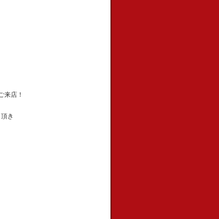
ご来店！
も頂き
き