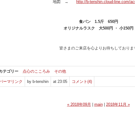
地図 →
http://b-tenshin.cloud-line.com/a
食パン 1.5斤 650円
オリジナルラスク 大500円 ・
小150円
皆さまのご来店を心よりお待ちしておりま
カテゴリー
点心のこころみ
その他
パーマリンク
by b-tenshin
at 23:05
コメント(4)
« 2018年09月
|
main
|
2018年11月 »