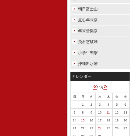
朝日富士山
点心年末祭
年末音楽祭
飛石窓破壊
小学生襲撃
沖縄断水難
カレンダー
«
»
10月
日
月
火
水
木
金
土
1
2
3
4
5
6
7
8
9
10
11
12
13
14
15
16
17
18
19
20
21
22
23
24
25
26
27