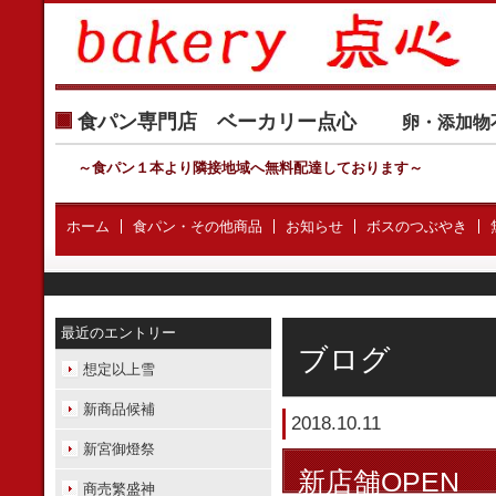
食パン専門店 ベーカリー点心
卵・添加物
～食パン１本より隣接地域へ無料配達しております
～
ホーム
食パン・その他商品
お知らせ
ボスのつぶやき
最近のエントリー
ブログ
想定以上雪
新商品候補
2018.10.11
新宮御燈祭
新店舗OPEN
商売繁盛神