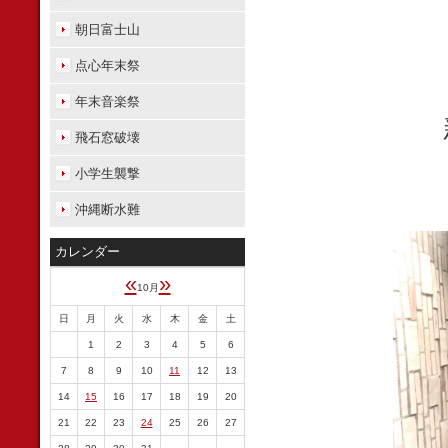
朝日富士山
点心年末祭
年末音楽祭
飛石窓破壊
小学生襲撃
沖縄断水難
カレンダー
«
»
10月
日
月
火
水
木
金
土
1
2
3
4
5
6
7
8
9
10
11
12
13
14
15
16
17
18
19
20
21
22
23
24
25
26
27