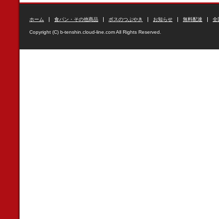
ホーム
食パン・その他商品
ボスのつぶやき
お知らせ
無料配達
全
Copyright (C) b-tenshin.cloud-line.com All Rights Reserved.