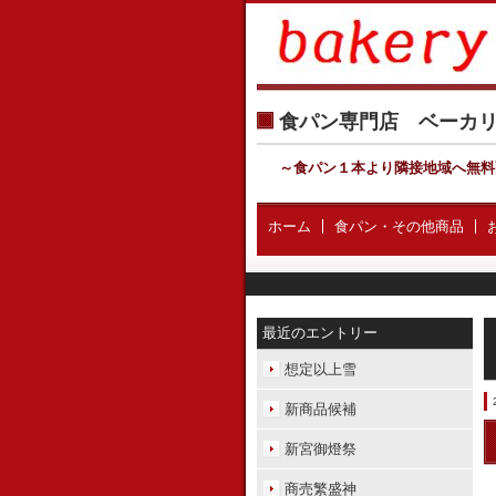
食パン専門店 ベー
～食パン１本より隣接地域へ無料
ホーム
食パン・その他商品
最近のエントリー
想定以上雪
新商品候補
新宮御燈祭
商売繁盛神