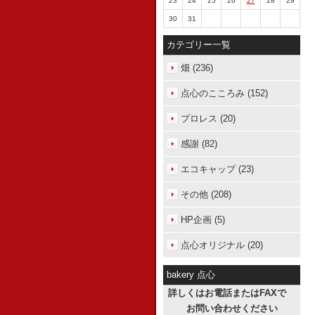
23
24
25
26
27
28
29
30
31
カテゴリー一覧
畑 (236)
点心のこころみ (152)
プロレス (20)
感謝 (82)
エコキャップ (23)
その他 (208)
HP企画 (5)
点心オリジナル (20)
bakery 点心
詳しくはお電話またはFAXで
お問い合わせください