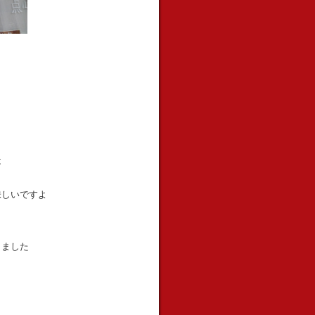
は
味しいですよ
きました