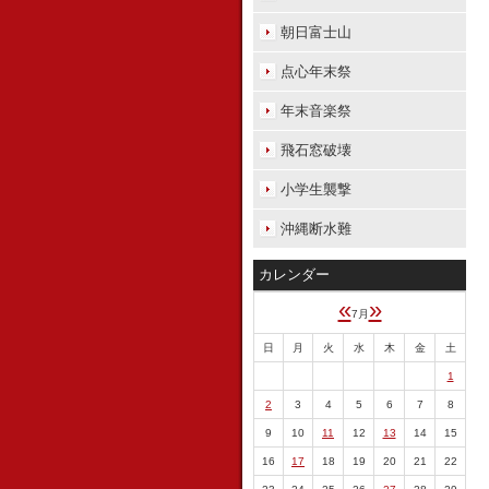
朝日富士山
点心年末祭
年末音楽祭
飛石窓破壊
小学生襲撃
沖縄断水難
カレンダー
«
»
7月
日
月
火
水
木
金
土
1
2
3
4
5
6
7
8
9
10
11
12
13
14
15
16
17
18
19
20
21
22