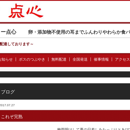
カリー点心
卵・添加物不使用の耳までふんわりやわらか食
配達しております
～
お知らせ
ボスのつぶやき
無料配達
全国発送
催事情報
アクセス
ブログ
2017.07.27
これぞ完熟
梅雨明けして夏の日差しをたっぷりとあび