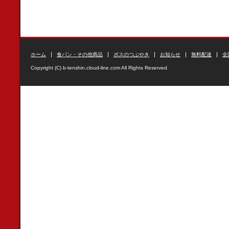
ホーム
食パン・その他商品
ボスのつぶやき
お知らせ
無料配達
全
Copyright (C) b-tenshin.cloud-line.com All Rights Reserved.