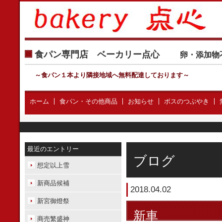
食パン専門店 ベーカリー点心
卵・添加物
～食パン１本より隣接地域へ無料配達しております
～
ホーム
食パン・その他商品
お知らせ
ボスのつぶやき
最近のエントリー
ブログ
想定以上雪
新商品候補
2018.04.02
新宮御燈祭
新車
商売繁盛神