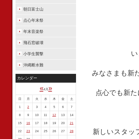
朝日富士山
点心年末祭
年末音楽祭
飛石窓破壊
い
小学生襲撃
沖縄断水難
みなさまも新
カレンダー
«
»
4月
点心でも新た
日
月
火
水
木
金
土
1
2
3
4
5
6
7
8
9
10
11
12
13
14
15
16
17
18
19
20
21
新しいスタッ
22
23
24
25
26
27
28