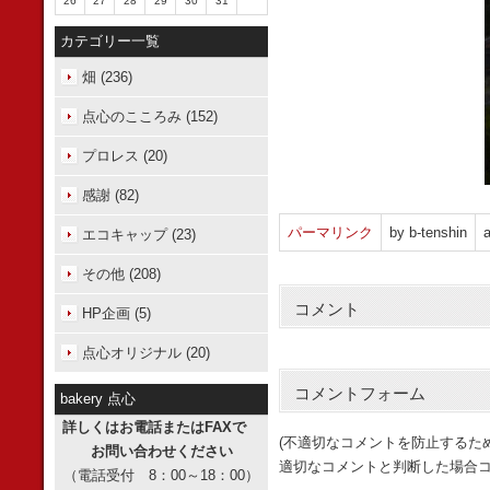
26
27
28
29
30
31
カテゴリー一覧
畑 (236)
点心のこころみ (152)
プロレス (20)
感謝 (82)
パーマリンク
by b-tenshin
a
エコキャップ (23)
その他 (208)
コメント
HP企画 (5)
点心オリジナル (20)
コメントフォーム
bakery 点心
詳しくはお電話またはFAXで
(不適切なコメントを防止するた
お問い合わせください
適切なコメントと判断した場合コ
（電話受付 8：00～18：00）