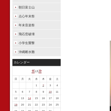
朝日富士山
点心年末祭
年末音楽祭
飛石窓破壊
小学生襲撃
沖縄断水難
カレンダー
«
»
1月
日
月
火
水
木
金
土
1
2
3
4
5
6
7
8
9
10
11
12
13
14
15
16
17
18
19
20
21
22
23
24
25