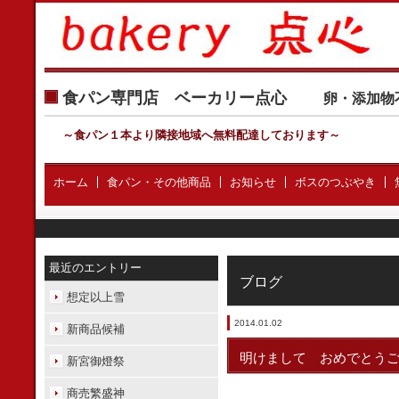
食パン専門店 ベーカリー点心
卵・添加物
～食パン１本より隣接地域へ無料配達しております
～
ホーム
食パン・その他商品
お知らせ
ボスのつぶやき
最近のエントリー
ブログ
想定以上雪
2014.01.02
新商品候補
明けまして おめでとう
新宮御燈祭
商売繁盛神