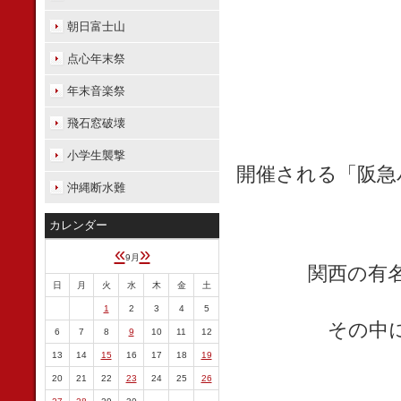
朝日富士山
点心年末祭
年末音楽祭
飛石窓破壊
小学生襲撃
開催される「阪急
沖縄断水難
カレンダー
«
»
9月
関西の有
日
月
火
水
木
金
土
1
2
3
4
5
その中
6
7
8
9
10
11
12
13
14
15
16
17
18
19
20
21
22
23
24
25
26