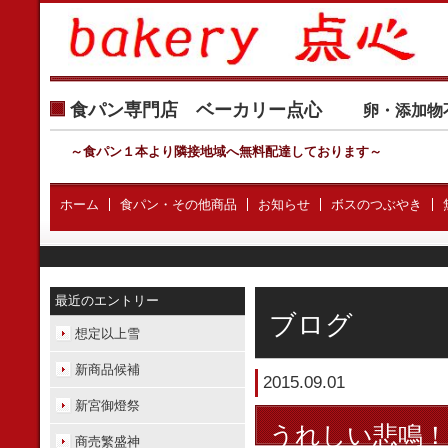
食パン専門店 ベーカリー点心
卵・添加物
～食パン１本より隣接地域へ無料配達しております
～
ホーム
食パン・その他商品
お知らせ
ボスのつぶやき
最近のエントリー
ブログ
想定以上雪
新商品候補
2015.09.01
新宮御燈祭
うれしい悲鳴！
商売繁盛神