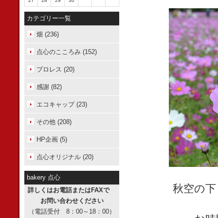
27
28
29
30
カテゴリー一覧
畑 (236)
点心のこころみ (152)
プロレス (20)
感謝 (82)
エコキャップ (23)
その他 (208)
HP企画 (5)
点心オリジナル (20)
bakery 点心
秋空の下
詳しくはお電話またはFAXで
お問い合わせください
（電話受付 8：00～18：00）