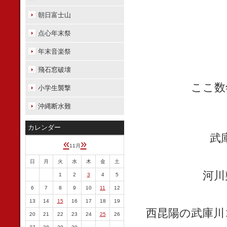
朝日富士山
点心年末祭
年末音楽祭
飛石窓破壊
ここ数
小学生襲撃
沖縄断水難
カレンダー
武
«
»
11月
日
月
火
水
木
金
土
河川
1
2
3
4
5
6
7
8
9
10
11
12
13
14
15
16
17
18
19
西昆陽の武庫川
20
21
22
23
24
25
26