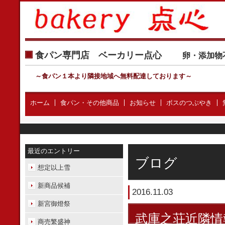
食パン専門店 ベーカリー点心
卵・添加物
～食パン１本より隣接地域へ無料配達しております
～
ホーム
食パン・その他商品
お知らせ
ボスのつぶやき
最近のエントリー
ブログ
想定以上雪
新商品候補
2016.11.03
新宮御燈祭
武庫之荘近隣情
商売繁盛神