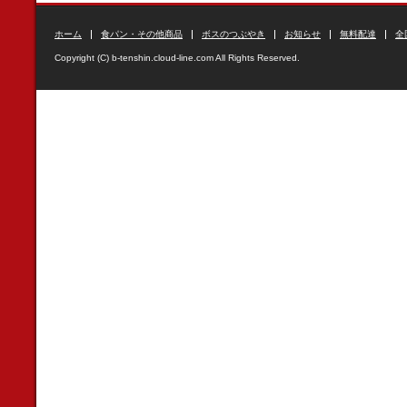
ホーム
食パン・その他商品
ボスのつぶやき
お知らせ
無料配達
全
Copyright (C) b-tenshin.cloud-line.com All Rights Reserved.