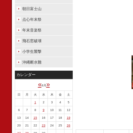
朝日富士山
点心年末祭
年末音楽祭
飛石窓破壊
小学生襲撃
沖縄断水難
カレンダー
«
»
9月
日
月
火
水
木
金
土
1
2
3
4
5
6
7
8
9
10
11
12
13
14
15
16
17
18
19
20
21
22
23
24
25
26