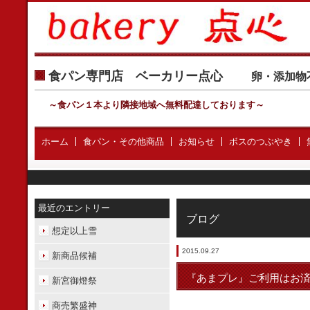
食パン専門店 ベーカリー点心
卵・添加物
～食パン１本より隣接地域へ無料配達しております
～
ホーム
食パン・その他商品
お知らせ
ボスのつぶやき
最近のエントリー
ブログ
想定以上雪
2015.09.27
新商品候補
『あまプレ』ご利用はお
新宮御燈祭
商売繁盛神