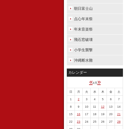
朝日富士山
点心年末祭
年末音楽祭
飛石窓破壊
小学生襲撃
沖縄断水難
カレンダー
«
»
4月
日
月
火
水
木
金
土
1
2
3
4
5
6
7
8
9
10
11
12
13
14
15
16
17
18
19
20
21
22
23
24
25
26
27
28