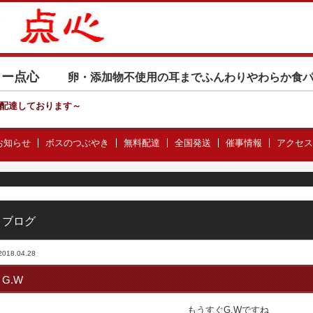
カリー点心
卵・添加物不使用の耳までふんわりやわらか食
配達しております
～
お知らせ
ボスのつぶやき
無料配達
全国発送
催事情報
アクセス
ブログ
2018.04.28
G.W
もうすぐG.Wですね