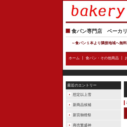
食パン専門店 ベー
～食パン１本より隣接地域へ無料
ホーム
食パン・その他商品
最近のエントリー
想定以上雪
新商品候補
新宮御燈祭
商売繁盛神