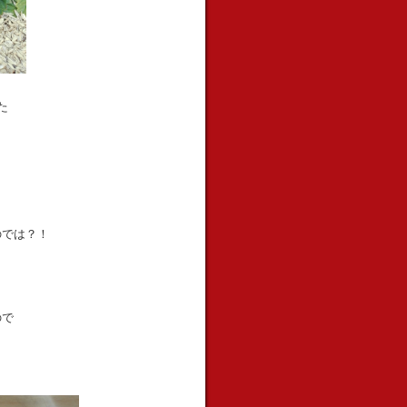
た
のでは？！
ので