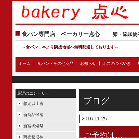
食パン専門店 ベーカリー点心
卵・添加物
～食パン１本より隣接地域へ無料配達しております
～
ホーム
食パン・その他商品
お知らせ
ボスのつぶやき
最近のエントリー
ブログ
想定以上雪
新商品候補
2016.11.25
新宮御燈祭
ご予約は…。
商売繁盛神