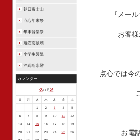
朝日富士山
『メール
点心年末祭
年末音楽祭
お客様
飛石窓破壊
小学生襲撃
沖縄断水難
点心では今
カレンダー
«
»
11月
日
月
火
水
木
金
土
1
2
3
4
5
6
7
8
9
10
11
12
13
14
15
16
17
18
19
お電
20
21
22
23
24
25
26