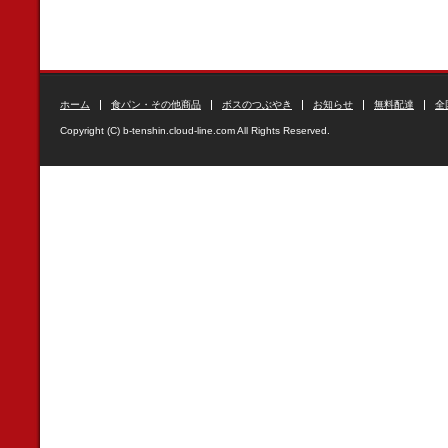
ホーム
食パン・その他商品
ボスのつぶやき
お知らせ
無料配達
全
Copyright (C) b-tenshin.cloud-line.com All Rights Reserved.