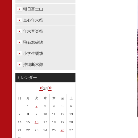
朝日富士山
点心年末祭
年末音楽祭
飛石窓破壊
小学生襲撃
沖縄断水難
カレンダー
«
»
2月
日
月
火
水
木
金
土
1
2
3
4
5
6
7
8
9
10
11
12
13
14
15
16
17
18
19
20
21
22
23
24
25
26
27