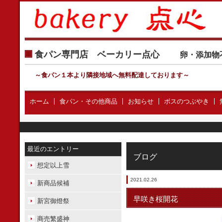
食パン専門店 ベーカリー点心
卵・添加物
～食パン１本より隣接地域へ無料配達しております
～
ホーム
食パン・その他商品
お知らせ
ボスのつぶやき
最近のエントリー
ブログ
想定以上雪
2021.02.26
新商品候補
早咲き桜開花
新宮御燈祭
商売繁盛神