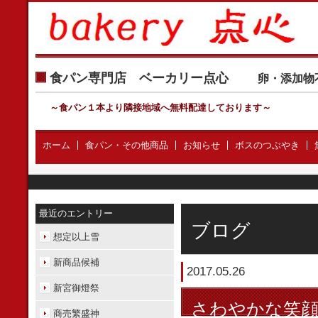
食パン専門店 ベーカリー点心
卵・添加物
～食パン１本より隣接地域へ無料配達しております
～
ホーム
食パン・その他商品
お知らせ
ボスのつぶやき
最近のエントリー
ブログ
想定以上雪
新商品候補
2017.05.26
新宮御燈祭
さわやかな笑
商売繁盛神