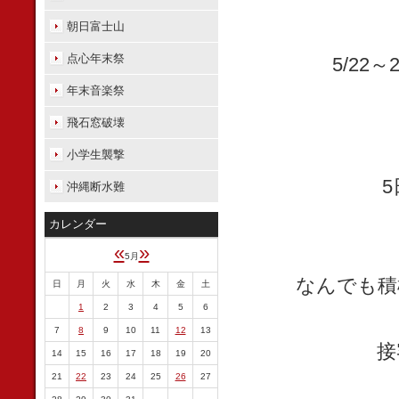
朝日富士山
点心年末祭
5/2
年末音楽祭
飛石窓破壊
小学生襲撃
沖縄断水難
カレンダー
«
»
5月
なんでも積
日
月
火
水
木
金
土
1
2
3
4
5
6
7
8
9
10
11
12
13
接
14
15
16
17
18
19
20
21
22
23
24
25
26
27