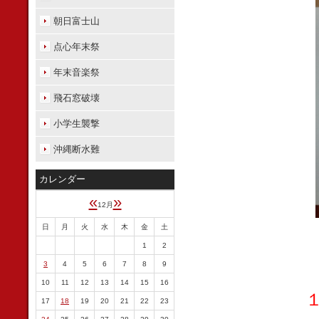
朝日富士山
点心年末祭
年末音楽祭
飛石窓破壊
小学生襲撃
沖縄断水難
カレンダー
«
»
12月
日
月
火
水
木
金
土
1
2
3
4
5
6
7
8
9
10
11
12
13
14
15
16
17
18
19
20
21
22
23