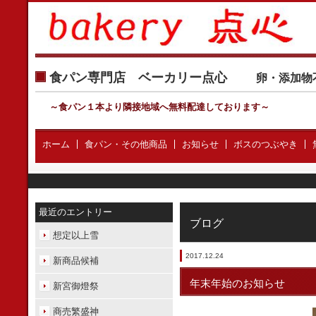
食パン専門店 ベーカリー点心
卵・添加物
～食パン１本より隣接地域へ無料配達しております
～
ホーム
食パン・その他商品
お知らせ
ボスのつぶやき
最近のエントリー
ブログ
想定以上雪
2017.12.24
新商品候補
年末年始のお知らせ
新宮御燈祭
商売繁盛神