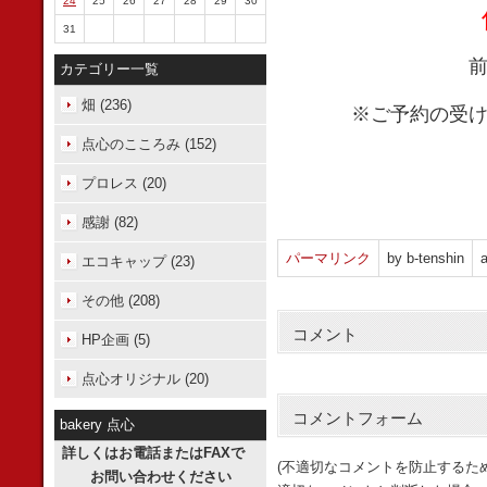
24
25
26
27
28
29
30
31
カテゴリー一覧
畑 (236)
※ご予約の受
点心のこころみ (152)
プロレス (20)
感謝 (82)
パーマリンク
by b-tenshin
a
エコキャップ (23)
その他 (208)
コメント
HP企画 (5)
点心オリジナル (20)
コメントフォーム
bakery 点心
詳しくはお電話またはFAXで
(不適切なコメントを防止するた
お問い合わせください