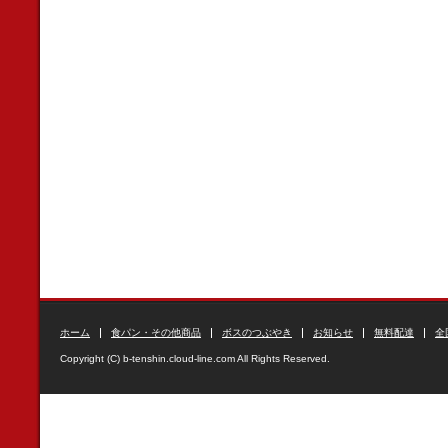
ホーム
食パン・その他商品
ボスのつぶやき
お知らせ
無料配達
全
Copyright (C) b-tenshin.cloud-line.com All Rights Reserved.