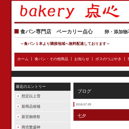
食パン専門店 ベーカリー点心
卵・添加物
～食パン１本より隣接地域へ無料配達しております
～
ホーム
食パン・その他商品
お知らせ
ボスのつぶやき
最近のエントリー
ブログ
想定以上雪
2019.07.05
新商品候補
七夕
新宮御燈祭
商売繁盛神