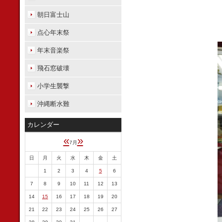
朝日富士山
点心年末祭
年末音楽祭
飛石窓破壊
小学生襲撃
沖縄断水難
カレンダー
«
»
7月
日
月
火
水
木
金
土
1
2
3
4
5
6
7
8
9
10
11
12
13
14
15
16
17
18
19
20
21
22
23
24
25
26
27